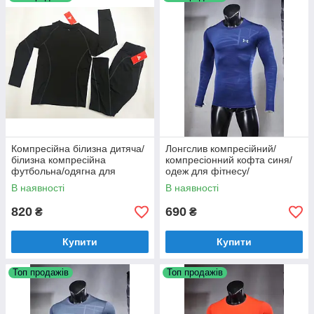
Можливо Вас цікавить
термобілизну на холодну погоду
? Тоді
можете звернути увагу на даний товар,перейшовши за
посиланням
https://trener-ua.com/g15393220-termobelyo
Компресійна білизна дитяча/
Лонгслив компресійний/
білизна компресійна
компресіонний кофта синя/
футбольна/одягна для
одеж для фітнесу/
футболістів/термобілизна/
компресіонний одяг/
В наявності
В наявності
тайтси/
820
690
₴
₴
Купити
Купити
Топ продажів
Топ продажів