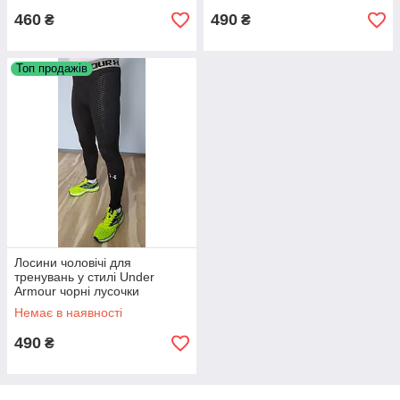
460
490
₴
₴
Топ продажів
Лосини чоловічі для
тренувань у стилі Under
Armour чорні лусочки
Немає в наявності
490
₴