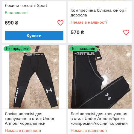
Лосини чоловічі Sport
Компресійна білизна юніор і
В наявності
доросла
690
Немає в наявності
₴
570
₴
Купити
Топ продажів
Топ продажів
Лосіни чоловічі для
Лосі чоловічі для тренування
тренування в стилі Under
в стилі Under Armour/брюки
Armour чорні/легінси
компресійні/лосіни чоловічий
чоловічий/брюки компресійні/
спортивні/леггінси/
Немає в наявності
Немає в наявності
тайти