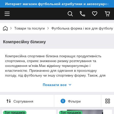
Интернет магазин футбольной атрибутики и аксессуаров
Товари та послуги
Футбольна форма і все для футболу
Компресійну білизну
Компресійна спортивне білизна покращує продуктивність
спортсмена, сприяє зниженню ризику розтягування та
охолодження м'язів.Має відмінну терморегуляцію і
еластичністю. Призначено для одягання в прохолодну
погоду, під футбольну чи іншу спортивну форму. Також, для
запобігання розтягувань м'язів, використовується в
Показати все
спортзалах.
Білизна здавлює поверхневі і глибокі вени, звужує судини і
цим самим прискорюється кровотік,тому до м'яза надходить
Сортування
0
Фільтри
більше кисню і поживних речовин.
Одним словом, дуже потрібна річ при аматорському та
Топ продажів
Топ продажів
професійному відношенні до спорту.