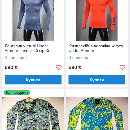
Лонгслив у стилі Under
Компресійна чоловіча кофта
Armour чоловічий сірий
Under Armour
В наявності
В наявності
690
690
₴
₴
Купити
Купити
Топ продажів