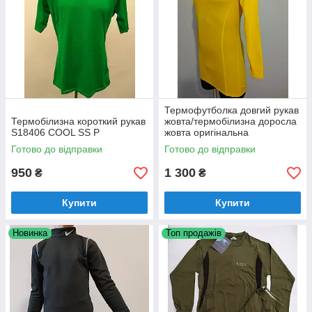
Термофутболка довгий рукав
Термобілизна короткий рукав
жовта/термобілизна доросла
S18406 COOL SS P
жовта оригінальна
Готово до відправки
Готово до відправки
950
1 300
₴
₴
Купити
Купити
Новинка
Топ продажів