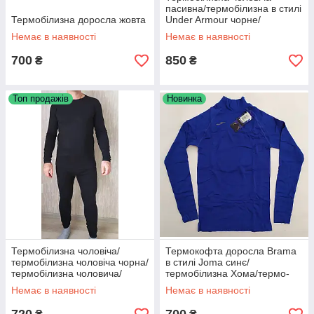
пасивна/термобілизна в стилі
Термобілизна доросла жовта
Under Armour чорне/
термобілизна повсякденна/
Немає в наявності
Немає в наявності
термобілізна/зима
700
850
₴
₴
Топ продажів
Новинка
Термобілизна чоловіча/
Термокофта доросла Brama
термобілизна чоловіча чорна/
в стилі Joma синє/
термобілизна чоловича/
термобілизна Хома/термо-
термобілізна/зима
синє футбольне/футбол/
Немає в наявності
Немає в наявності