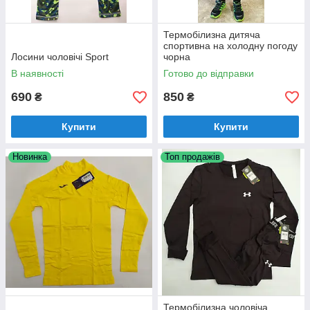
Термобілизна дитяча
спортивна на холодну погоду
Лосини чоловічі Sport
чорна
В наявності
Готово до відправки
690
850
₴
₴
Купити
Купити
Новинка
Топ продажів
Термобілизна чоловіча