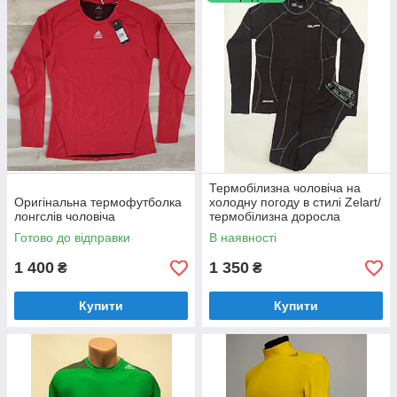
прилягає до тіла створюючи м'язам ефективну підтримку.
Всі ці властивості дозволяють зберегти здоров'я спортсмена і
довго залишатися в спортивних рядах в улюбленому виді
спорту!
Термобілизна чоловіча на
Оригінальна термофутболка
холодну погоду в стилі Zelart/
лонгслів чоловіча
термобілизна доросла
активна/термобілизна лижна
Готово до відправки
В наявності
1 400
1 350
₴
₴
Купити
Купити