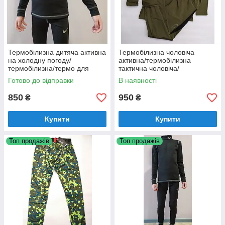
Термобілизна дитяча активна
Термобілизна чоловіча
на холодну погоду/
активна/термобілизна
термобілизна/термо для
тактична чоловіча/
футболістів/термобілизна
термобілизна тактична/
Готово до відправки
В наявності
термобілизна 5.11
850
950
₴
₴
Купити
Купити
Топ продажів
Топ продажів