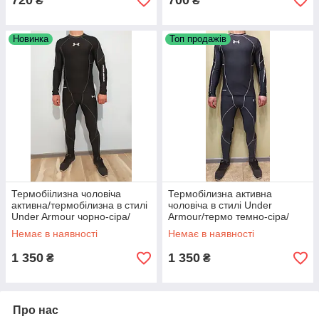
720
700
₴
₴
Новинка
Топ продажів
Термобіілизна чоловіча
Термобілизна активна
активна/термобілизна в стилі
чоловіча в стилі Under
Under Armour чорно-сіра/
Armour/термо темно-сіра/
термобілизна лижна/
термо доросле спортивне/
Немає в наявності
Немає в наявності
термобілизна/ лижі
лижнє термо
1 350
1 350
₴
₴
Про нас