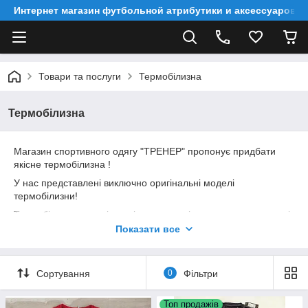
Интернет магазин футбольной атрибутики и аксессуаров
Товари та послуги
Термобілизна
Термобілизна
Магазин спортивного одягу "ТРЕНЕР" пропонує придбати
якісне термобілизна !
У нас представлені виключно оригінальні моделі
термобілизни!
Термобілизна незамінна річ в арсеналі кожного спортсмена і
людей, що займаються фізкультурою. Специфіка цього одягу
Показати все
полягає в тому, щоб відводити вологу назовні. Навіть якщо
дуже сильно спітніли і присіли відпочити, то через пару
хвилин тіло буде сухим, чого не буде, якщо тренуєтеся в Х/Б.
Сортування
0
Фільтри
Ще однією особливістю є його компресійна здатність, що
дозволяє запобігати м'язи від розтягнень .Футболка щільно
Топ продажів