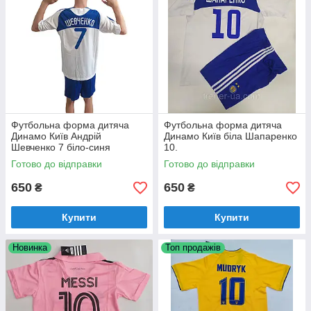
Для футбольних команд,
є
чиста ігрова форма
, без будь-
яких написів, так звані " болванки. За окрему плату можемо
підібрати
гетри
під колір форми, а також зробити якісні
написи номерів, прізвищ та спонсорів.
За бажанням, Ви можете замовити напис й номер на куплену
форму з чистою спиною(уточнюйте яка є в наявності).
Чекаємо Ваших дзвінків та замовлень!
Футбольна форма дитяча
Футбольна форма дитяча
Динамо Київ Андрій
Динамо Київ біла Шапаренко
Шевченко 7 біло-синя
10.
Готово до відправки
Готово до відправки
650
650
₴
₴
Купити
Купити
Новинка
Топ продажів