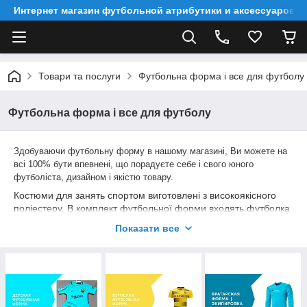
Интернет магазин футбольной атрибутики и аксессуаров
Товари та послуги
Футбольна форма і все для футболу
Футбольна форма і все для футболу
Здобуваючи футбольну форму в нашому магазині, Ви можете на
всі 100% бути впевнені, що порадуєте себе і свого юного
футболіста, дизайном і якістю товару.
Костюми для занять спортом виготовлені з високоякісного
поліестеру. В комплект футбольної форми входять футболка
і шорти. Інші складові атрибути спортивної амуніції, такі як:
Показати все
гетри
,
щитки
, наколінники і
футбольна взуття
, докуповуються
окремо.
У більшості форм є вставки з сіточки, які передбачені для
вентиляції. Тканина витривала до постійних тренувань і
частих прань, відмінно відпирається навіть руками.