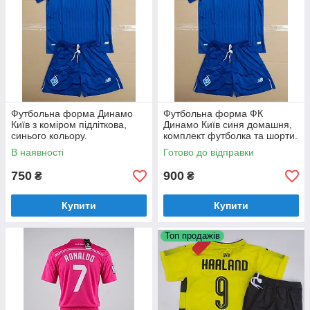
Футбольна форма Динамо
Футбольна форма ФК
Київ з коміром підліткова,
Динамо Київ синя домашня,
синього кольору.
комплект футболка та шорти.
Розмір 3XL.
В наявності
Готово до відправки
750
900
₴
₴
Купити
Купити
Топ продажів