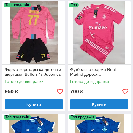
Топ продажів
Топ
Форма воротарська дитяча з
Футбольна форма Real
шортами, Buffon 77 Juventus
Madrid доросла
Готово до відправки
Готово до відправки
950
700
₴
₴
Купити
Купити
Топ продажів
Топ продажів