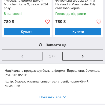
Футбольна форма Bayern
Футбольна форма дитяча
Munchen Kane 9, сезон 2024
Haaland 9 Manchester City
року
салатово-чорна
В наявності
Готово до відправки
780
780
₴
₴
Купити
Купити
Показати ще
1
/ 4
Надійшла в продаж футбольна форма Барселони, Juventus,
PSG 2018/2019.
Колір: бірюза, малина, синьо-гранатовий, чорно-білий,
лимонний.
Інша текстура ниток відрізняється новим візерунком,
підвищеною щільністю і міцністю. Покращена
Показати все
повітропроникність - система вентиляції в прямому сенсі