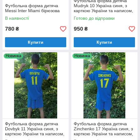
Футбольна форма дитяча
Футбольна форма дитяча
Mudryk 10 Україна синя, з
Messi Inter Miami бірюзова
карткою України та написом,
Слава Україні
В наявності
Готово до відправки
780
950
₴
₴
Купити
Купити
Новинка
Новинка
Футбольна форма дитяча
Футбольна форма дитяча
Dovbyk 11 Україна синя, з
Zinchenko 17 Україна синя, з
карткою України та написом,
карткою України та написом,
Слава Україні
Слава Україні