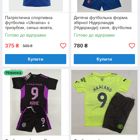
Патріотична спортивна
Дитяча футбольна форма
футболка «Ukraina» з
збірної Нідерландів
тризубом, синьо-жовта,
(Нідеранди) синя, футболка
підліткова.
та шорти
Готово до відправки
Готово до відправки
375
780
₴
₴
500 ₴
Купити
Купити
Новинка