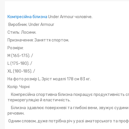
Компресійна білизна
Under Armour чоловіче.
Виробник: Under Armour
Стиль: Лосини.
Призначення: Заняття спортом.
Розміри:
M (165-175). /
L (175-180). /
XL (180-185). /
На фото розмір L. Зріст моделі 178 см 83 кг.
Колір: Чорні
Компресійна спортивна білизна покращує продуктивність сп
терморегуляцію й еластичність.
Білизна здавлює поверхневі та глибокі вени, звужує судини 
речовин.
Одним словом, дуже потрібна річ у разі аматорського та проф