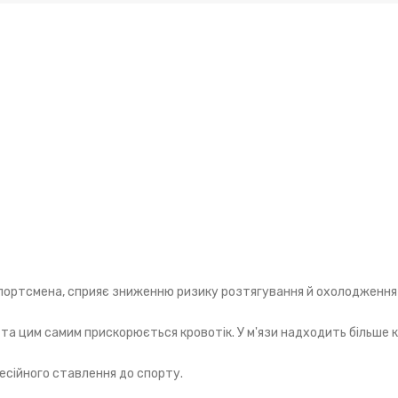
ортсмена, сприяє зниженню ризику розтягування й охолодження м
та цим самим прискорюється кровотік. У м'язи надходить більше 
есійного ставлення до спорту.