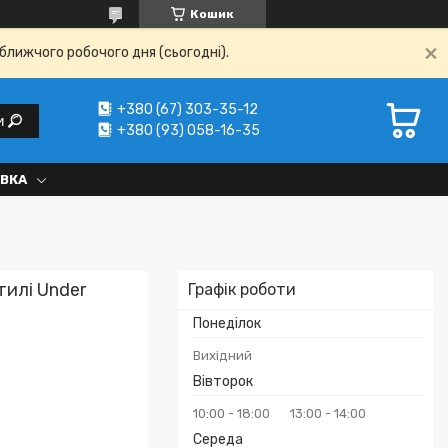
Кошик
ближчого робочого дня (сьогодні).
+380 (67) 303-35-12
и
+380 (93) 058-16-35
АВКА
тилі Under
Графік роботи
Понеділок
Вихідний
Вівторок
10:00
18:00
13:00
14:00
Середа