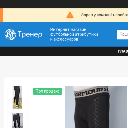
Зараз у компанії неробо
Интернет магазин
футбольной атрибутики
и аксессуаров
ГЛА
Топ продаж