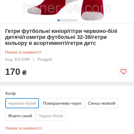
Гетри футбольні юніор/гітри червоно-білі
дитячі/гометри футбольні 32-39/гетри
кольору в асортименті/гетри детс
Немає в наявності
Код: KS-04M
Роздріб
170
₴
Колір
червоно-білий
Помаранчево-чорні
Синьо-жовтий
Жовто-синій
Чорно-білий
Немає в наявності