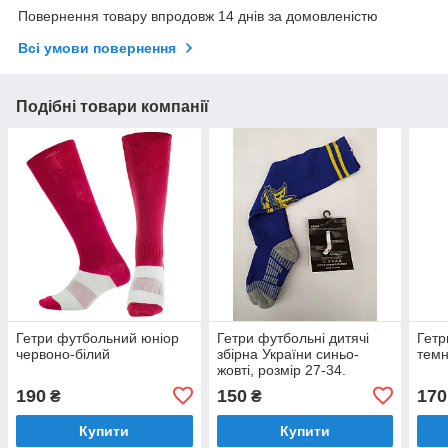
Повернення товару впродовж 14 днів за домовленістю
Всі умови повернення
Подібні товари компанії
Гетри футбольний юніор
Гетри футбольні дитячі
Гетр
червоно-білий
збірна України синьо-
темн
жовті, розмір 27-34.
190
150
170
₴
₴
Купити
Купити