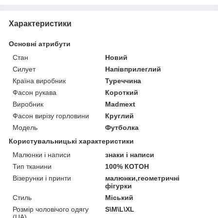
Характеристики
Основні атрибути
Стан
Новий
Силует
Напівприлеглий
Країна виробник
Туреччина
Фасон рукава
Короткий
Виробник
Madmext
Фасон вирізу горловини
Круглий
Модель
Футболка
Користувальницькі характеристики
Малюнки і написи
знаки і написи
Тип тканини
100% КОТОН
Візерунки і принти
малюнки,геометричні
фігурки
Стиль
Міський
Розмір чоловічого одягу
S\M\L\XL
(UA)