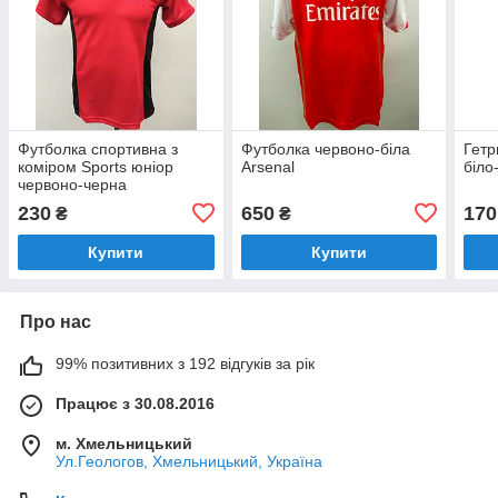
Футболка спортивна з
Футболка червоно-біла
Гетр
коміром Sports юніор
Arsenal
біло
червоно-черна
230
650
170
₴
₴
Купити
Купити
Про нас
99% позитивних з 192 відгуків за рік
Працює з 30.08.2016
м. Хмельницький
Ул.Геологов, Хмельницький, Україна