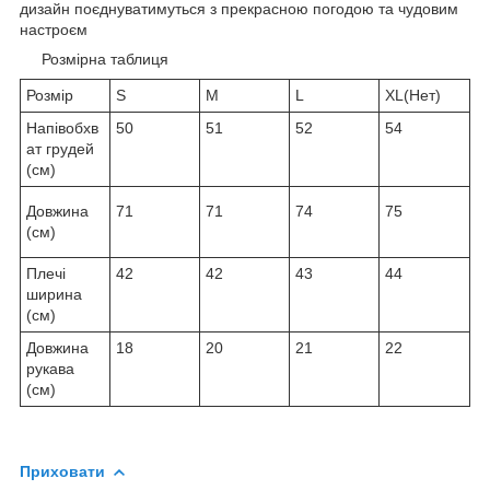
дизайн поєднуватимуться з прекрасною погодою та чудовим
настроєм
Розмірна таблиця
Розмір
S
M
L
XL(Нет)
Напівобхв
50
51
52
54
ат грудей
(см)
Довжина
71
71
74
75
(см)
Плечі
42
42
43
44
ширина
(см)
Довжина
18
20
21
22
рукава
(см)
Приховати