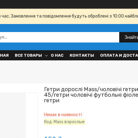
й час. Замовлення та повідомлення будуть оброблені з 10:00 найбл
Знайт
ВНАЯ
ВСЕ ТОВАРЫ
О НАС
КОНТАКТЫ
ОПЛАТА И ДОСТ
Гетри дорослі Mass/чоловічі гетри
45/гетри чоловічі футбольні фіол
гетри
Немає в наявності
Код:
Mass взрослые