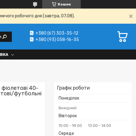
Кошик
ижчого робочого дня (завтра, 07.08).
+380 (67) 303-35-12
и
+380 (93) 058-16-35
АВКА
 фіолетові 40-
Графік роботи
етові/футбольні
Понеділок
Вихідний
Вівторок
10:00
18:00
13:00
14:00
Середа