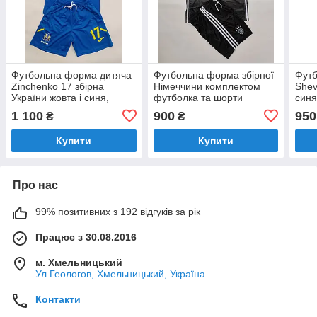
Футбольна форма дитяча
Футбольна форма збірної
Фут
Zinchenko 17 збірна
Німеччини комплектом
Shev
України жовта і синя,
футболка та шорти
синя
Слава Україні Героям
(темно-сіра з оливковим)
напи
1 100
900
950
₴
₴
Слава
Germany
Купити
Купити
Про нас
99% позитивних з 192 відгуків за рік
Працює з 30.08.2016
м. Хмельницький
Ул.Геологов, Хмельницький, Україна
Контакти