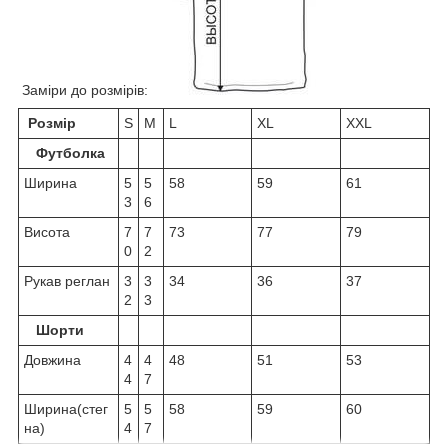
Заміри до розмірів:
Розмір
S
M
L
XL
XXL
Футболка
Ширина
5
5
58
59
61
3
6
Висота
7
7
73
77
79
0
2
Рукав реглан
3
3
34
36
37
2
3
Шорти
Довжина
4
4
48
51
53
4
7
Ширина(стег
5
5
58
59
60
на)
4
7