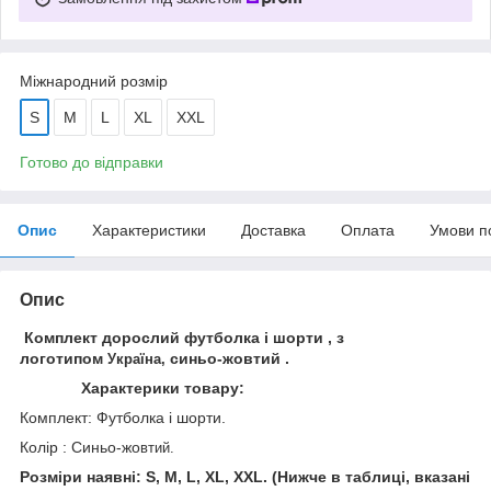
Міжнародний розмір
S
M
L
XL
XXL
Готово до відправки
Опис
Характеристики
Доставка
Оплата
Умови п
Опис
Комплект дорослий футболка і шорти , з
логотипом
синьо-жовтий .
Україна,
Характерики товару:
Комплект: Футболка і шорти.
Колір : Синьо-жо
втий.
Розміри наявні: S, M, L, XL, XXL. (Нижче в таблиці, вказані