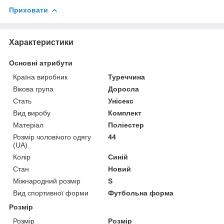
Приховати
Характеристики
Основні атрибути
Країна виробник
Туреччина
Вікова група
Доросла
Стать
Унісекс
Вид виробу
Комплект
Матеріал
Поліестер
Розмір чоловічого одягу
44
(UA)
Колір
Синій
Стан
Новий
Міжнародний розмір
S
Вид спортивної форми
Футбольна форма
Розмір
Розмір
Розмір