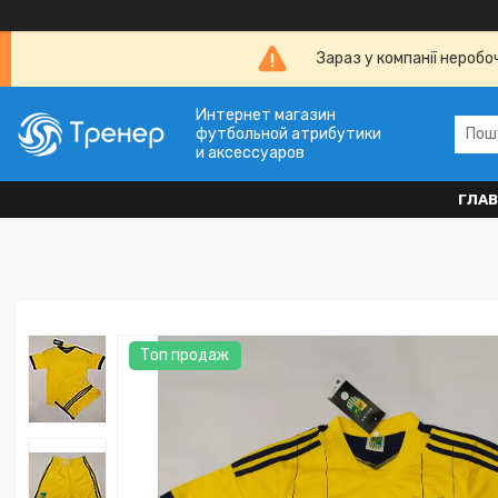
Зараз у компанії неробо
Интернет магазин
футбольной атрибутики
и аксессуаров
ГЛА
Топ продаж