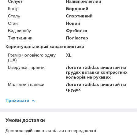
Силует
Напівприлеглий
Колір
Бордовий
Стиль
Спортивний
Стан
Новий
Вид виробу
Футболка
Тип тканини
Поліестер
Користувальницькі характеристики
Розмір чоловічого одягу
XL
(UA)
Візерунки і принти
Логотип adidas вишитий на
грудях вставки контрастних
кольорів на рукавах
Малюнки і написи
Логотип adidas вишитий на
грудях
Приховати
Умови доставки
Доставка здійснюється тільки по передоплаті.