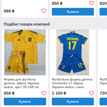
термо для футболістів/
одяг
850
820
₴
термобілизна
терм
680
₴
Купити
Подібні товари компанії
Форма для футболу
Футбольна форма дитяча
Фут
дитяча, збірна України
Zinchenko 17 збірна
Укра
жовта, зріст 95-168 см
України жовта і синя,
Слава Україні Героям
650
1 100
720
₴
₴
Слава
Купити
Купити