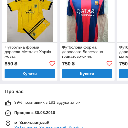
Футбольна форма
Футболова форма
Фут
доросла Металіст Харків
дорослого Барселона
доро
жовта
гранатово-синя.
мате
2XL,
850
750
750
₴
₴
Купити
Купити
Про нас
99% позитивних з 191 відгука за рік
Працює з 30.08.2016
м. Хмельницький
Ул.Геологов, Хмельницький, Україна