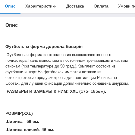
Опис
Характеристики
Доставка
Оплата
Умови п
Опис
Футбольна форма
доросла Баварія
Футбольная форма изготовлена из высококачественного
полиэстера.Ткань вынослива к постоянным тренировкам и частым
стиркам (при температуре до 50 град.).Комплект состоит из
футболки и шорт.На футболках имеются вставки из
сеточки,которые предусмотрены для вентиляции.Резинка на
шортах, для лучшей фиксации дополнительно оснащена шнурком.
РАЗМЕРЫ И ЗАМЕРЫ К НИМ: XXL (175- 185см).
РОЗМІР(XXL)
Ширина - 56 см.
Ширина плечей- 46 см.