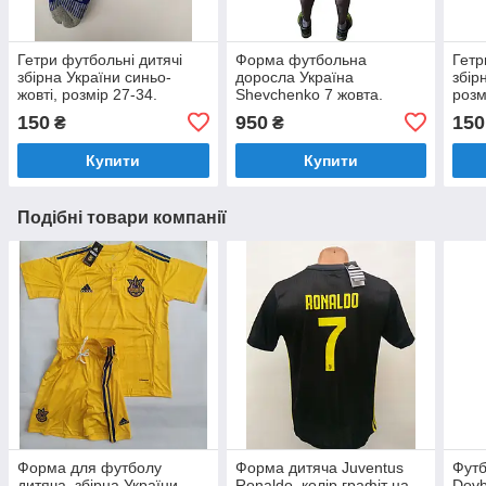
Гетри футбольні дитячі
Форма футбольна
Гетр
збірна України синьо-
доросла Україна
збір
жовті, розмір 27-34.
Shevchenko 7 жовта.
розм
150
950
150
₴
₴
Купити
Купити
Подібні товари компанії
Форма для футболу
Форма дитяча Juventus
Фут
дитяча, збірна України
Ronaldo, колір графіт на
Dovb