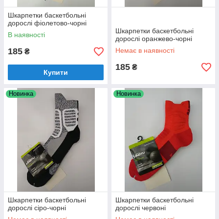
Шкарпетки баскетбольні
дорослі фіолетово-чорні
Шкарпетки баскетбольні
В наявності
дорослі оранжево-чорні
185
Немає в наявності
₴
185
₴
Купити
Новинка
Новинка
Шкарпетки баскетбольні
Шкарпетки баскетбольні
дорослі сіро-чорні
дорослі червоні