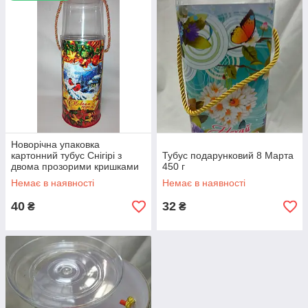
Новорічна упаковка
картонний тубус Снігірі з
Тубус подарунковий 8 Марта
двома прозорими кришками
450 г
1000-1200 г
Немає в наявності
Немає в наявності
40
32
₴
₴