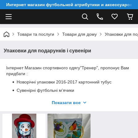
Интернет магазин футбольной атрибутики и аксессуаров
Товари та послуги
Товари для дому
Упаковки для под
Упаковки для подарунків і сувеніри
Інтернет Магазин спортивного одягу"Тренер", пропонує Вам
придбати :
Новорічні упаковки 2016-2017 картонний тубус
Сувенірні футбольні м'ячики
Дана упаковка призначена для новорічних подарунків.Діткам
Показати все
буде дуже приємно і цікаво,коли батьки принесуть
подаруночок з роботи,або ж вони отримають його від дідуся
Мороза ,в садочку чи школі.Упаковка виготовлена з щільного
картону і після свят може використовуватися як
шкатулки,футляра.