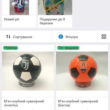
Підприємства,школи і садочки!!!Замовляйте Новорічні
упаковки і наповнюйте їх солодкими сюрпризами!
Новий рік
Подарунки до 8
березня
Сортування
0
Фільтри
Новинка
Топ продажів
М'яч клубний сувенірний
М'яч клубний сувенірний
Juventus
Шахтер